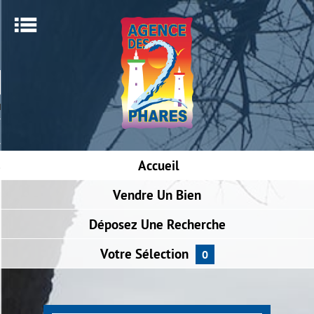
Menu
ACCUEIL
RECHERCHER UN BIEN
ALERTE E-MAIL
NOTRE AGENCE
Accueil
NOUS CONTACTER
Vendre
Un Bien
Déposez
Une Recherche
Votre
Sélection
0