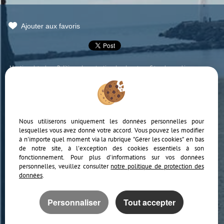
Ajouter aux favoris
Mentions Légales
Politique de protection des données
Gérer les cookies
Notre barème d'honoraires
Plan
Accès Propriétaire
Nous utiliserons uniquement les données personnelles pour
lesquelles vous avez donné votre accord. Vous pouvez les modifier
à n'importe quel moment via la rubrique "Gérer les cookies" en bas
de notre site, à l'exception des cookies essentiels à son
fonctionnement. Pour plus d'informations sur vos données
Afin de vous offrir un confort de lecture permanent, depuis votre PC, votre
personnelles, veuillez consulter
tablette ou votre smartphone, notre site s’adapte automatiquement aux
notre politique de protection des
différents types d'écrans
données
.
Logiciel immobilier
Personnaliser
Tout accepter
Site internet immobilier
Référencement immobilier