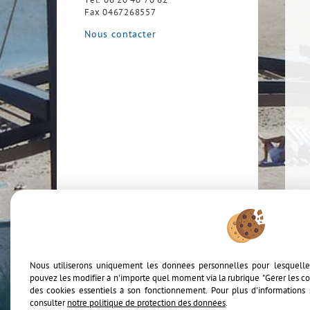
Tél.
06 20 40 70 62
Fax
0467268557
Nous contacter
Ajou
Nous utiliserons uniquement les données personnelles pour lesquell
pouvez les modifier à n'importe quel moment via la rubrique "Gérer les coo
Mentions Lé
Plan
Acc
des cookies essentiels à son fonctionnement. Pour plus d'informations 
consulter
notre politique de protection des données
.