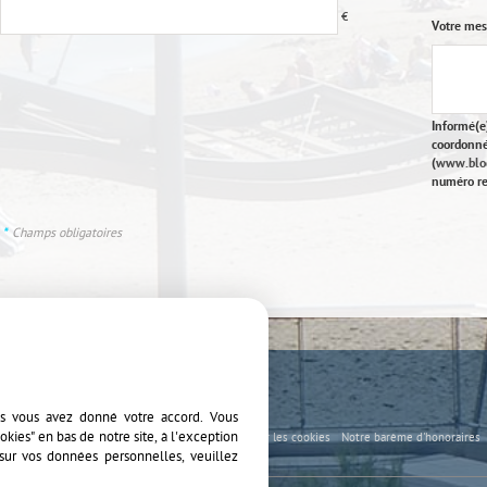
€
Votre me
Informé(e)
coordonné
(
www.bloc
numéro re
*
Champs obligatoires
ter aux favoris
es vous avez donné votre accord. Vous
kies" en bas de notre site, à l'exception
gales
Politique de protection des données
Gérer les cookies
Notre barème d'honoraires
ès Propriétaire
sur vos données personnelles, veuillez