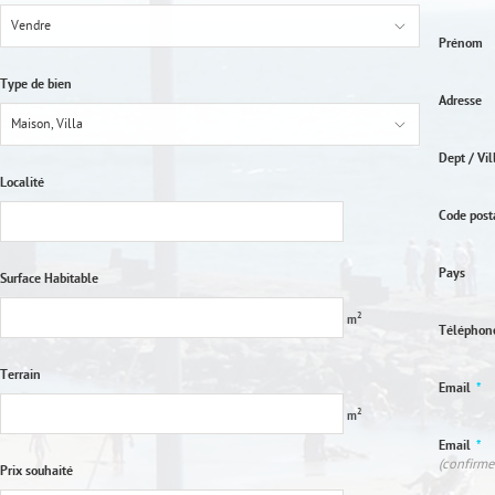
Vendre
Prénom
Type de bien
Adresse
Maison, Villa
Dept / Vil
Localité
Code post
Pays
Surface Habitable
2
m
Télépho
Terrain
Email
*
2
m
Email
*
(confirme
Prix souhaité