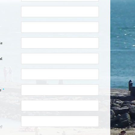
le
al
ne
*
r)