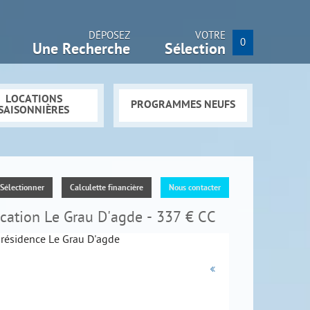
DÉPOSEZ
VOTRE
0
Une Recherche
Sélection
LOCATIONS
PROGRAMMES NEUFS
SAISONNIÈRES
Sélectionner
Calculette financière
Nous contacter
ocation Le Grau D'agde - 337 €
CC
«