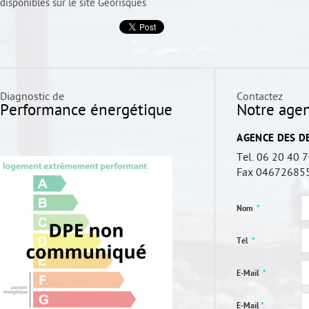
disponibles sur le site
Géorisques
Diagnostic de
Contactez
Performance énergétique
Notre age
AGENCE DES D
Tel.
06 20 40 
Fax
04672685
Nom
*
Tél
*
E-Mail
*
E-Mail
*