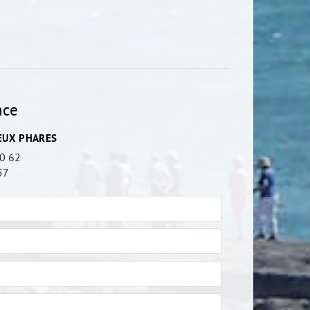
nce
EUX PHARES
70 62
57