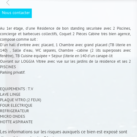
Nous contacter
Au 1er étage, d’une Résidence de bon standing sécurisée avec 2 Piscines,
concierge et barbecues collectifs, Coquet 2 Pièces Cabine très bien agencé,
composé comme suit :
D’un hall d’entrée avec placard, 1 Chambre avec grand placard (TB literie en
140) , Salle d’eau, WC séparés, Chambre -cabine (2 lits superposés avec
fenêtre), TB Cuisine équipée + Séjour (literie en 140 d’un canapé-lit
Ouvrant sur LOGGIA Vitrée avec vue sur les jardins de la résidence et ses 2
PISCINES
Parking privatif.
EQUIPEMENTS : T.V
LAVE LINGE
PLAQUE VITRO (2 FEUX)
FOUR ELECTRIQUE
REFRIGERATEUR
MICRO ONDES
HOTTE ASPIRANTE
Les informations sur les risques auxquels ce bien est exposé sont