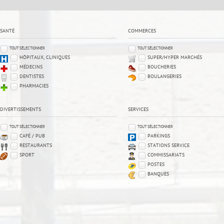
SANTÉ
COMMERCES
TOUT SÉLECTIONNER
TOUT SÉLECTIONNER
HÔPITAUX, CLINIQUES
SUPER/HYPER MARCHÉS
MÉDECINS
BOUCHERIES
DENTISTES
BOULANGERIES
PHARMACIES
DIVERTISSEMENTS
SERVICES
TOUT SÉLECTIONNER
TOUT SÉLECTIONNER
CAFÉ / PUB
PARKINGS
RESTAURANTS
STATIONS SERVICE
SPORT
COMMISSARIATS
POSTES
BANQUES