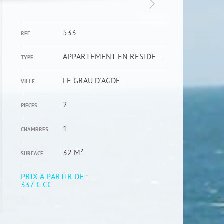
533
REF
APPARTEMENT EN RÉSIDENCE
TYPE
LE GRAU D'AGDE
VILLE
2
PIÈCES
1
CHAMBRES
32 M²
SURFACE
PRIX À PARTIR DE :
337 €
CC