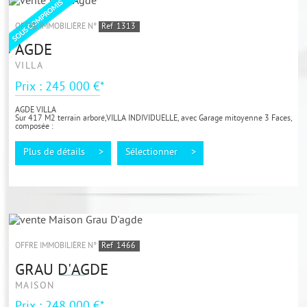
OFFRE IMMOBILIÈRE N°
Ref
1313
AGDE
VILLA
Prix : 245 000 €*
AGDE VILLA
Sur 417 M2 terrain arboré,VILLA INDIVIDUELLE, avec Garage mitoyenne 3 Faces,
composée :
d une entree ,cuisine séparee equipée (chène), SEJOUR-SALON...
Plus de détails >
Sélectionner >
OFFRE IMMOBILIÈRE N°
Ref
1466
GRAU D'AGDE
MAISON
Prix : 248 000 €*