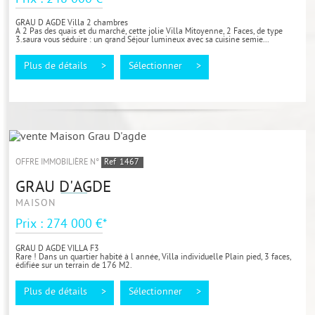
GRAU D AGDE Villa 2 chambres
A 2 Pas des quais et du marché, cette jolie Villa Mitoyenne, 2 Faces, de type
3.saura vous séduire : un grand Séjour lumineux avec sa cuisine semie...
Plus de détails >
Sélectionner >
OFFRE IMMOBILIÈRE N°
Ref
1467
GRAU D'AGDE
MAISON
Prix : 274 000 €*
GRAU D AGDE VILLA F3
Rare ! Dans un quartier habité à l année, Villa individuelle Plain pied, 3 faces,
édifiée sur un terrain de 176 M2.
Elle se compose d 'une entrée...
Plus de détails >
Sélectionner >