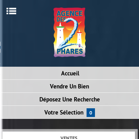
Menu
ACCUEIL
RECHERCHER UN BIEN
ALERTE E-MAIL
NOTRE AGENCE
Accueil
NOUS CONTACTER
Vendre
Un Bien
Déposez
Une Recherche
Votre
Sélection
0
VENTES